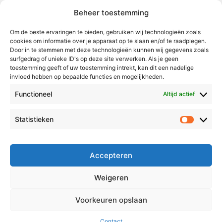
Beheer toestemming
Weert
Nederweert
Om de beste ervaringen te bieden, gebruiken wij technologieën zoals
cookies om informatie over je apparaat op te slaan en/of te raadplegen.
Leudal
Door in te stemmen met deze technologieën kunnen wij gegevens zoals
Maasgouw
surfgedrag of unieke ID's op deze site verwerken. Als je geen
toestemming geeft of uw toestemming intrekt, kan dit een nadelige
Echt-Susteren
invloed hebben op bepaalde functies en mogelijkheden.
Roerdalen
Functioneel
Altijd actief
Roermond
Statistieken
Statistie
Over Voor Midden-Limburg
Radio & TV
Accepteren
Redactie
Ambities
Weigeren
Klachtenprocedure
Voorkeuren opslaan
Contact