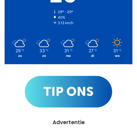
29º - 20º
40%
3.13 km/h
29
33
31
27
31
℃
℃
℃
℃
℃
za
zo
ma
di
wo
Advertentie