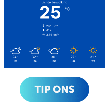
Lichte bewolking
25
℃
26º - 21º
41%
3.66 km/h
24
32
30
27
31
℃
℃
℃
℃
℃
za
zo
ma
di
wo