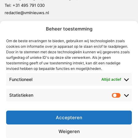
Tel:
+31 495 791 030
redactie@vmlnieuws.nl
Beheer toestemming
Weert
Nederweert
Om de beste ervaringen te bieden, gebruiken wij technologieën zoals
cookies om informatie over je apparaat op te slaan en/of te raadplegen.
Leudal
Door in te stemmen met deze technologieën kunnen wij gegevens zoals
Maasgouw
surfgedrag of unieke ID's op deze site verwerken. Als je geen
toestemming geeft of uw toestemming intrekt, kan dit een nadelige
Echt-Susteren
invloed hebben op bepaalde functies en mogelijkheden.
Roerdalen
Functioneel
Altijd actief
Roermond
Statistieken
Statistie
Over Voor Midden-Limburg
Radio & TV
Accepteren
Redactie
Ambities
Weigeren