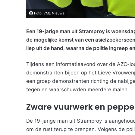
Foto: VML Nieuws
Een 19-jarige man uit Stramproy is woensda
de mogelijke komst van een asielzoekerscen
liep uit de hand, waarna de politie ingreep e
Tijdens een informatieavond over de AZC-l
demonstranten bijeen op het Lieve Vrouwenp
een groep demonstranten richting de nabijge
tegen en waarschuwden meerdere malen.
Zware vuurwerk en peppe
De 19-jarige man uit Stramproy is aangehou
om de rust terug te brengen. Volgens de pol