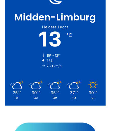
Midden-Limburg
Heldere Lucht
13
℃
15º - 12º
75%
2.71 km/h
25
30
35
37
30
℃
℃
℃
℃
℃
vr
za
zo
ma
di