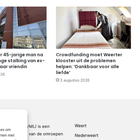
or 45-jarige man na
Crowdfunding moet Weerter
e stalking van ex-
klooster uit de problemen
aar vriendin
helpen: ‘Dankbaar voor alle
liefde’
026
3 augustus 2026
Weert
den-Limburg (VML) is een
ies om
kingsverband van de omroepen
emmen met
Nederweert