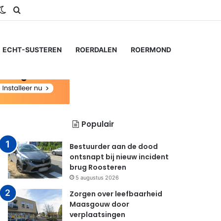
gram
S
Switch skin
Zoeken naar...
ECHT-SUSTEREN
ROERDALEN
ROERMOND
Populair
Bestuurder aan de dood
ontsnapt bij nieuw incident
brug Roosteren
5 augustus 2026
Zorgen over leefbaarheid
Maasgouw door
verplaatsingen