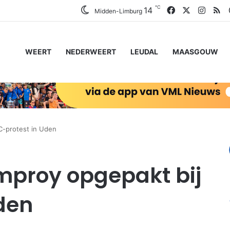
℃
Facebook
X
Insta
RS
14
Midden-Limburg
WEERT
NEDERWEERT
LEUDAL
MAASGOUW
C-protest in Uden
amproy opgepakt bij
den