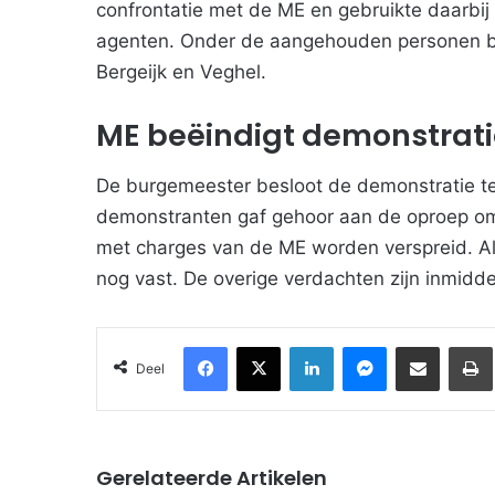
confrontatie met de ME en gebruikte daarbij
agenten. Onder de aangehouden personen b
Bergeijk en Veghel.
ME beëindigt demonstrati
De burgemeester besloot de demonstratie te
demonstranten gaf gehoor aan de oproep om 
met charges van de ME worden verspreid. All
nog vast. De overige verdachten zijn inmiddel
Facebook
X
LinkedIn
Messenger
Deel via Email
Deel
Gerelateerde Artikelen