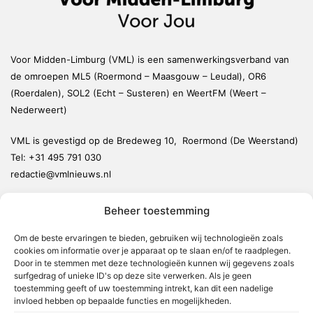
Voor Midden-Limburg (VML) is een samenwerkingsverband van
de omroepen ML5 (Roermond – Maasgouw – Leudal), OR6
(Roerdalen), SOL2 (Echt – Susteren) en WeertFM (Weert –
Nederweert)
VML is gevestigd op de Bredeweg 10, Roermond (De Weerstand)
Tel:
+31 495 791 030
redactie@vmlnieuws.nl
Beheer toestemming
Weert
Nederweert
Om de beste ervaringen te bieden, gebruiken wij technologieën zoals
cookies om informatie over je apparaat op te slaan en/of te raadplegen.
Leudal
Door in te stemmen met deze technologieën kunnen wij gegevens zoals
Maasgouw
surfgedrag of unieke ID's op deze site verwerken. Als je geen
toestemming geeft of uw toestemming intrekt, kan dit een nadelige
Echt-Susteren
invloed hebben op bepaalde functies en mogelijkheden.