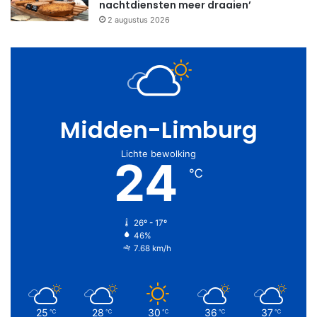
nachtdiensten meer draaien’
2 augustus 2026
Midden-Limburg
Lichte bewolking
24
℃
26º - 17º
46%
7.68 km/h
25
28
30
36
37
℃
℃
℃
℃
℃