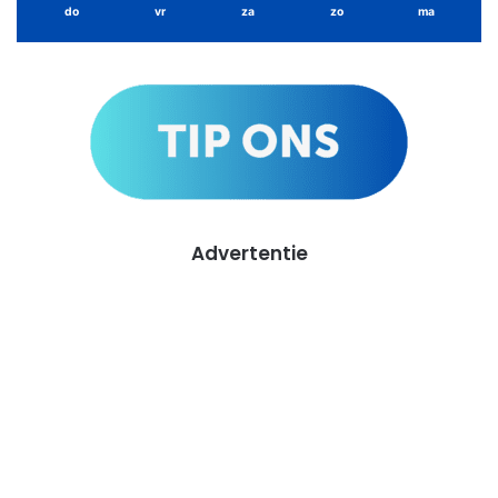
do
vr
za
zo
ma
Advertentie