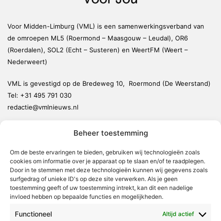
Voor Midden-Limburg (VML) is een samenwerkingsverband van
de omroepen ML5 (Roermond – Maasgouw – Leudal), OR6
(Roerdalen), SOL2 (Echt – Susteren) en WeertFM (Weert –
Nederweert)
VML is gevestigd op de Bredeweg 10, Roermond (De Weerstand)
Tel:
+31 495 791 030
redactie@vmlnieuws.nl
Beheer toestemming
Weert
Nederweert
Om de beste ervaringen te bieden, gebruiken wij technologieën zoals
cookies om informatie over je apparaat op te slaan en/of te raadplegen.
Leudal
Door in te stemmen met deze technologieën kunnen wij gegevens zoals
Maasgouw
surfgedrag of unieke ID's op deze site verwerken. Als je geen
toestemming geeft of uw toestemming intrekt, kan dit een nadelige
Echt-Susteren
invloed hebben op bepaalde functies en mogelijkheden.
Roerdalen
Functioneel
Altijd actief