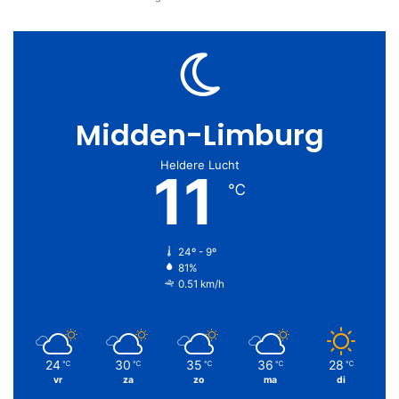
Midden-Limburg
Heldere Lucht
11
℃
24º - 9º
81%
0.51 km/h
24
30
35
36
28
℃
℃
℃
℃
℃
vr
za
zo
ma
di