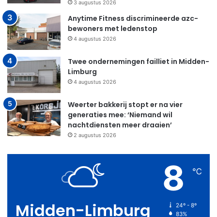
3 augustus 2026
Anytime Fitness discrimineerde azc-
bewoners met ledenstop
4 augustus 2026
Twee ondernemingen failliet in Midden-
Limburg
4 augustus 2026
Weerter bakkerij stopt er na vier
generaties mee: ‘Niemand wil
nachtdiensten meer draaien’
2 augustus 2026
8
℃
Midden-Limburg
24º - 8º
83%