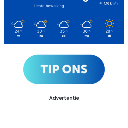
1.16 km/h
Lichte bewolking
24
30
35
36
28
℃
℃
℃
℃
℃
vr
za
zo
ma
di
Advertentie