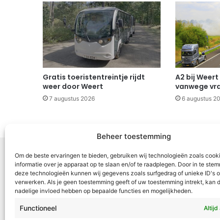
Gratis toeristentreintje rijdt
A2 bij Weert
weer door Weert
vanwege vr
7 augustus 2026
6 augustus 2
Beheer toestemming
Om de beste ervaringen te bieden, gebruiken wij technologieën zoals cook
informatie over je apparaat op te slaan en/of te raadplegen. Door in te st
deze technologieën kunnen wij gegevens zoals surfgedrag of unieke ID's o
Voor Mid
verwerken. Als je geen toestemming geeft of uw toestemming intrekt, kan d
nadelige invloed hebben op bepaalde functies en mogelijkheden.
samenwer
ML5 (Roe
Functioneel
Altijd
OR6 (Roer