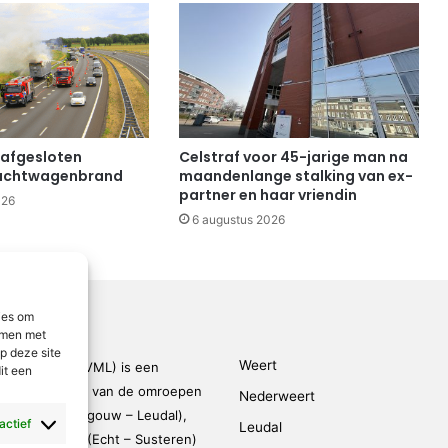
 afgesloten
Celstraf voor 45-jarige man na
achtwagenbrand
maandenlange stalking van ex-
partner en haar vriendin
026
6 augustus 2026
ies om
emmen met
p deze site
Weert
den-Limburg (VML) is een
it een
kingsverband van de omroepen
Nederweert
rmond – Maasgouw – Leudal),
 actief
Leudal
dalen), SOL2 (Echt – Susteren)