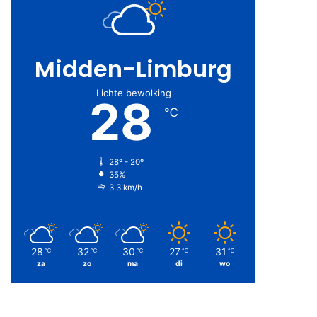
Midden-Limburg
Lichte bewolking
28
℃
28º - 20º
35%
3.3 km/h
28
32
30
27
31
℃
℃
℃
℃
℃
za
zo
ma
di
wo