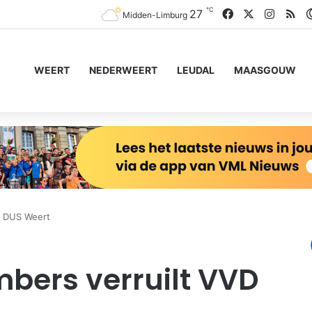
℃
Facebook
X
Instag
RS
27
Midden-Limburg
WEERT
NEDERWEERT
LEUDAL
MAASGOUW
r DUS Weert
mbers verruilt VVD