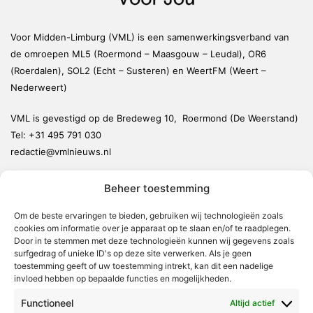
Voor Midden-Limburg (VML) is een samenwerkingsverband van
de omroepen ML5 (Roermond – Maasgouw – Leudal), OR6
(Roerdalen), SOL2 (Echt – Susteren) en WeertFM (Weert –
Nederweert)
VML is gevestigd op de Bredeweg 10, Roermond (De Weerstand)
Tel:
+31 495 791 030
redactie@vmlnieuws.nl
Beheer toestemming
Weert
Nederweert
Om de beste ervaringen te bieden, gebruiken wij technologieën zoals
cookies om informatie over je apparaat op te slaan en/of te raadplegen.
Leudal
Door in te stemmen met deze technologieën kunnen wij gegevens zoals
Maasgouw
surfgedrag of unieke ID's op deze site verwerken. Als je geen
toestemming geeft of uw toestemming intrekt, kan dit een nadelige
Echt-Susteren
invloed hebben op bepaalde functies en mogelijkheden.
Roerdalen
Functioneel
Altijd actief