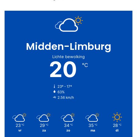
Midden-Limburg
Lichte bewolking
20
℃
23º - 17º
63%
2.56 km/h
23
29
34
35
28
℃
℃
℃
℃
℃
vr
za
zo
ma
di