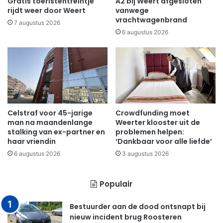
Gratis toeristentreintje
A2 bij Weert afgesloten
rijdt weer door Weert
vanwege
vrachtwagenbrand
7 augustus 2026
6 augustus 2026
Celstraf voor 45-jarige
Crowdfunding moet
man na maandenlange
Weerter klooster uit de
stalking van ex-partner en
problemen helpen:
haar vriendin
‘Dankbaar voor alle liefde’
6 augustus 2026
3 augustus 2026
Populair
Bestuurder aan de dood ontsnapt bij
nieuw incident brug Roosteren