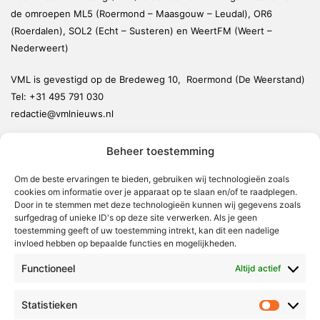
de omroepen ML5 (Roermond – Maasgouw – Leudal), OR6
(Roerdalen), SOL2 (Echt – Susteren) en WeertFM (Weert –
Nederweert)
VML is gevestigd op de Bredeweg 10, Roermond (De Weerstand)
Tel:
+31 495 791 030
redactie@vmlnieuws.nl
Beheer toestemming
Weert
Nederweert
Om de beste ervaringen te bieden, gebruiken wij technologieën zoals
cookies om informatie over je apparaat op te slaan en/of te raadplegen.
Leudal
Door in te stemmen met deze technologieën kunnen wij gegevens zoals
Maasgouw
surfgedrag of unieke ID's op deze site verwerken. Als je geen
toestemming geeft of uw toestemming intrekt, kan dit een nadelige
Echt-Susteren
invloed hebben op bepaalde functies en mogelijkheden.
Roerdalen
Functioneel
Altijd actief
Roermond
Statistieken
Statistie