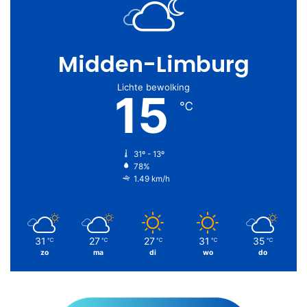
Midden-Limburg
Lichte bewolking
15
℃
31º - 13º
78%
1.49 km/h
31
27
27
31
35
℃
℃
℃
℃
℃
zo
ma
di
wo
do