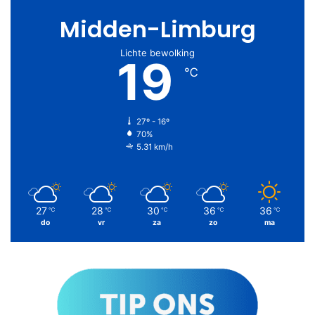
Midden-Limburg
Lichte bewolking
19
℃
27º - 16º
70%
5.31 km/h
27
28
30
36
36
℃
℃
℃
℃
℃
do
vr
za
zo
ma