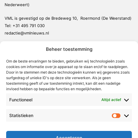
Nederweert)
VML is gevestigd op de Bredeweg 10, Roermond (De Weerstand)
Tel:
+31 495 791 030
redactie@vmlnieuws.nl
Beheer toestemming
Weert
Nederweert
Om de beste ervaringen te bieden, gebruiken wij technologieën zoals
cookies om informatie over je apparaat op te slaan en/of te raadplegen.
Leudal
Door in te stemmen met deze technologieën kunnen wij gegevens zoals
Maasgouw
surfgedrag of unieke ID's op deze site verwerken. Als je geen
toestemming geeft of uw toestemming intrekt, kan dit een nadelige
Echt-Susteren
invloed hebben op bepaalde functies en mogelijkheden.
Roerdalen
Functioneel
Altijd actief
Roermond
Statistieken
Statistie
Over Voor Midden-Limburg
Radio & TV
Accepteren