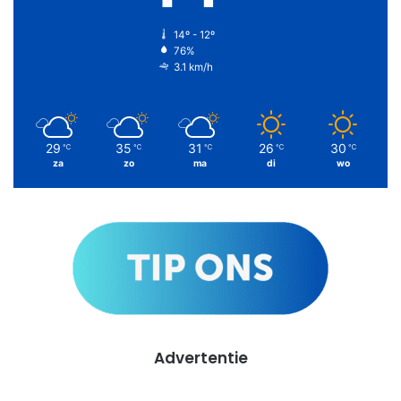
14º - 12º
76%
3.1 km/h
29
35
31
26
30
℃
℃
℃
℃
℃
za
zo
ma
di
wo
Advertentie