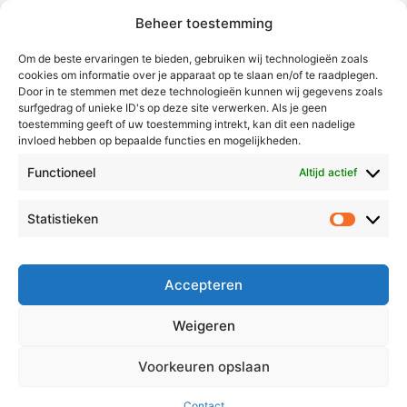
Beheer toestemming
Weert
Nederweert
Om de beste ervaringen te bieden, gebruiken wij technologieën zoals
cookies om informatie over je apparaat op te slaan en/of te raadplegen.
Leudal
Door in te stemmen met deze technologieën kunnen wij gegevens zoals
Maasgouw
surfgedrag of unieke ID's op deze site verwerken. Als je geen
toestemming geeft of uw toestemming intrekt, kan dit een nadelige
Echt-Susteren
invloed hebben op bepaalde functies en mogelijkheden.
Roerdalen
Functioneel
Altijd actief
Roermond
Statistieken
Statistie
Over Voor Midden-Limburg
Radio & TV
Accepteren
Redactie
Ambities
Weigeren
Klachtenprocedure
Voorkeuren opslaan
Contact