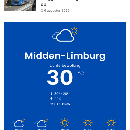
op’
6 augustus 2026
Midden-Limburg
Lichte bewolking
30
℃
30º - 20º
33%
6.63 km/h