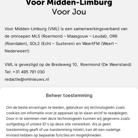
Voor Midden-Limburg (VML) is een samenwerkingsverband van
de omroepen ML5 (Roermond – Maasgouw – Leudal), OR6
(Roerdalen), SOL2 (Echt – Susteren) en WeertFM (Weert –
Nederweert)
VML is gevestigd op de Bredeweg 10, Roermond (De Weerstand)
Tel:
+31 495 791 030
redactie@vmlnieuws.nl
Beheer toestemming
Weert
Nederweert
Om de beste ervaringen te bieden, gebruiken wij technologieën zoals
cookies om informatie over je apparaat op te slaan en/of te raadplegen.
Leudal
Door in te stemmen met deze technologieën kunnen wij gegevens zoals
Maasgouw
surfgedrag of unieke ID's op deze site verwerken. Als je geen
toestemming geeft of uw toestemming intrekt, kan dit een nadelige
Echt-Susteren
invloed hebben op bepaalde functies en mogelijkheden.