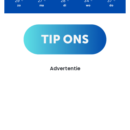
29
27
28
34
37
℃
℃
℃
℃
℃
zo
ma
di
wo
do
Advertentie