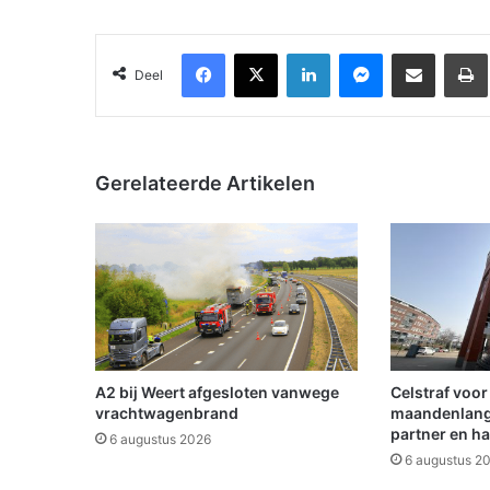
Facebook
X
LinkedIn
Messenger
Deel via Email
Deel
Gerelateerde Artikelen
A2 bij Weert afgesloten vanwege
Celstraf voor
vrachtwagenbrand
maandenlange
partner en ha
6 augustus 2026
6 augustus 2