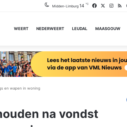
℃
Facebook
X
Insta
RS
14
Midden-Limburg
WEERT
NEDERWEERT
LEUDAL
MAASGOUW
gs en wapen in woning
houden na vondst