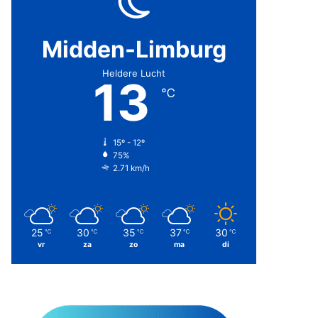
Midden-Limburg
Heldere Lucht
13
℃
15º - 12º
75%
2.71 km/h
25
30
35
37
30
℃
℃
℃
℃
℃
vr
za
zo
ma
di