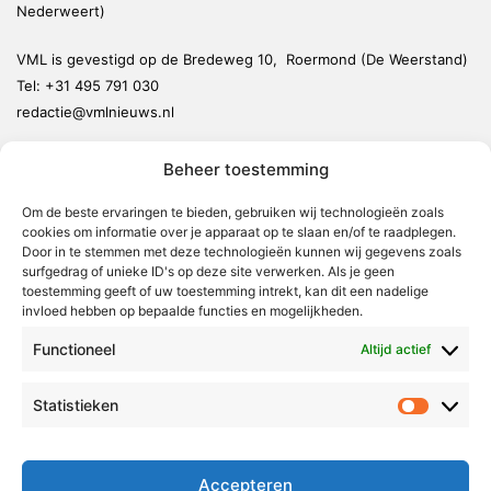
Nederweert)
VML is gevestigd op de Bredeweg 10, Roermond (De Weerstand)
Tel:
+31 495 791 030
redactie@vmlnieuws.nl
Beheer toestemming
Weert
Nederweert
Om de beste ervaringen te bieden, gebruiken wij technologieën zoals
cookies om informatie over je apparaat op te slaan en/of te raadplegen.
Leudal
Door in te stemmen met deze technologieën kunnen wij gegevens zoals
Maasgouw
surfgedrag of unieke ID's op deze site verwerken. Als je geen
toestemming geeft of uw toestemming intrekt, kan dit een nadelige
Echt-Susteren
invloed hebben op bepaalde functies en mogelijkheden.
Roerdalen
Functioneel
Altijd actief
Roermond
Statistieken
Statistie
Over Voor Midden-Limburg
Radio & TV
Accepteren