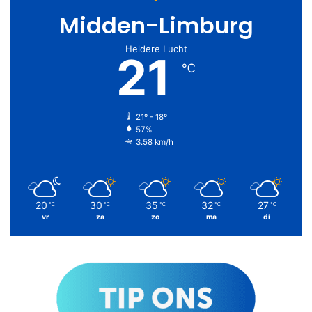
Midden-Limburg
Heldere Lucht
21
℃
21º - 18º
57%
3.58 km/h
20
30
35
32
27
℃
℃
℃
℃
℃
vr
za
zo
ma
di