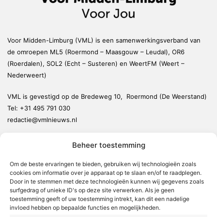
Voor Midden-Limburg (VML) is een samenwerkingsverband van
de omroepen ML5 (Roermond – Maasgouw – Leudal), OR6
(Roerdalen), SOL2 (Echt – Susteren) en WeertFM (Weert –
Nederweert)
VML is gevestigd op de Bredeweg 10, Roermond (De Weerstand)
Tel:
+31 495 791 030
redactie@vmlnieuws.nl
Beheer toestemming
Weert
Nederweert
Om de beste ervaringen te bieden, gebruiken wij technologieën zoals
cookies om informatie over je apparaat op te slaan en/of te raadplegen.
Leudal
Door in te stemmen met deze technologieën kunnen wij gegevens zoals
Maasgouw
surfgedrag of unieke ID's op deze site verwerken. Als je geen
toestemming geeft of uw toestemming intrekt, kan dit een nadelige
Echt-Susteren
invloed hebben op bepaalde functies en mogelijkheden.