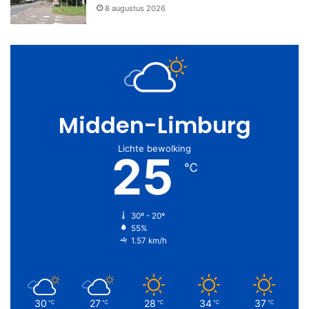
8 augustus 2026
Midden-Limburg
Lichte bewolking
25
℃
30º - 20º
55%
1.57 km/h
30
27
28
34
37
℃
℃
℃
℃
℃