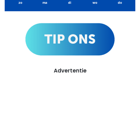
zo
ma
di
wo
do
Advertentie