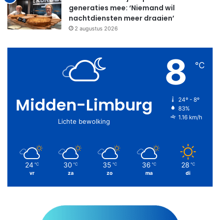
generaties mee: ‘Niemand wil
nachtdiensten meer draaien’
2 augustus 2026
8
℃
Midden-Limburg
24º - 8º
83%
1.16 km/h
Lichte bewolking
24
30
35
36
28
℃
℃
℃
℃
℃
vr
za
zo
ma
di