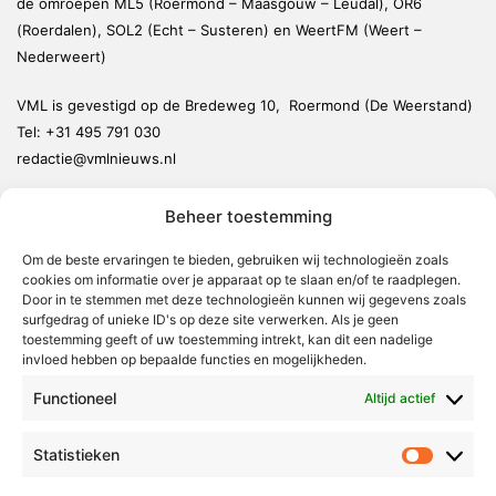
de omroepen ML5 (Roermond – Maasgouw – Leudal), OR6
(Roerdalen), SOL2 (Echt – Susteren) en WeertFM (Weert –
Nederweert)
VML is gevestigd op de Bredeweg 10, Roermond (De Weerstand)
Tel:
+31 495 791 030
redactie@vmlnieuws.nl
Beheer toestemming
Weert
Nederweert
Om de beste ervaringen te bieden, gebruiken wij technologieën zoals
cookies om informatie over je apparaat op te slaan en/of te raadplegen.
Leudal
Door in te stemmen met deze technologieën kunnen wij gegevens zoals
Maasgouw
surfgedrag of unieke ID's op deze site verwerken. Als je geen
toestemming geeft of uw toestemming intrekt, kan dit een nadelige
Echt-Susteren
invloed hebben op bepaalde functies en mogelijkheden.
Roerdalen
Functioneel
Altijd actief
Roermond
Statistieken
Statistie
Over Voor Midden-Limburg