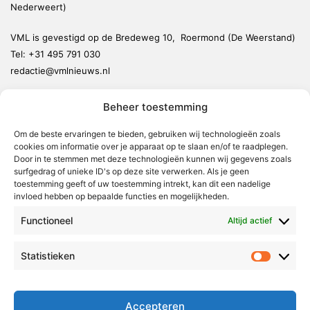
Nederweert)
VML is gevestigd op de Bredeweg 10, Roermond (De Weerstand)
Tel:
+31 495 791 030
redactie@vmlnieuws.nl
Beheer toestemming
Weert
Nederweert
Om de beste ervaringen te bieden, gebruiken wij technologieën zoals
cookies om informatie over je apparaat op te slaan en/of te raadplegen.
Leudal
Door in te stemmen met deze technologieën kunnen wij gegevens zoals
Maasgouw
surfgedrag of unieke ID's op deze site verwerken. Als je geen
toestemming geeft of uw toestemming intrekt, kan dit een nadelige
Echt-Susteren
invloed hebben op bepaalde functies en mogelijkheden.
Roerdalen
Functioneel
Altijd actief
Roermond
Statistieken
Statistie
Over Voor Midden-Limburg
Radio & TV
Accepteren