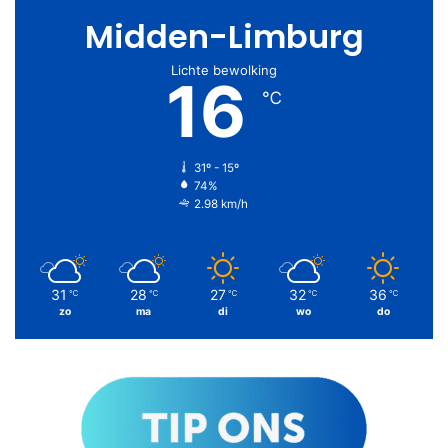
Midden-Limburg
Lichte bewolking
16
℃
31º - 15º
74%
2.98 km/h
31
28
27
32
36
℃
℃
℃
℃
℃
zo
ma
di
wo
do