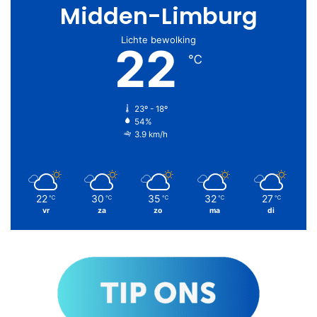
Midden-Limburg
Lichte bewolking
22
℃
23º - 18º
54%
3.9 km/h
22
30
35
32
27
℃
℃
℃
℃
℃
vr
za
zo
ma
di