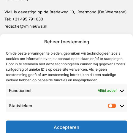
VML is gevestigd op de Bredeweg 10, Roermond (De Weerstand)
Tel:
+31 495 791 030
redactie@vmlnieuws.nl
Beheer toestemming
Weert
Nederweert
Om de beste ervaringen te bieden, gebruiken wij technologieën zoals
cookies om informatie over je apparaat op te slaan en/of te raadplegen.
Leudal
Door in te stemmen met deze technologieën kunnen wij gegevens zoals
Maasgouw
surfgedrag of unieke ID's op deze site verwerken. Als je geen
toestemming geeft of uw toestemming intrekt, kan dit een nadelige
Echt-Susteren
invloed hebben op bepaalde functies en mogelijkheden.
Roerdalen
Functioneel
Altijd actief
Roermond
Statistieken
Statistie
Over Voor Midden-Limburg
Radio & TV
Accepteren
Redactie