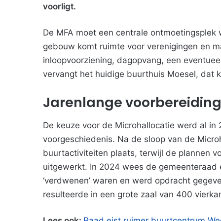
voorligt.
De MFA moet een centrale ontmoetingsplek w
gebouw komt ruimte voor verenigingen en ma
inloopvoorziening, dagopvang, een eventue
vervangt het huidige buurthuis Moesel, dat k
Jarenlange voorbereidin
De keuze voor de Microhallocatie werd al in
voorgeschiedenis. Na de sloop van de Microha
buurtactiviteiten plaats, terwijl de plannen v
uitgewerkt. In 2024 wees de gemeenteraad 
‘verdwenen’ waren en werd opdracht gegeven
resulteerde in een grote zaal van 400 vierk
Lees ook:
Raad eist ruimer buurtcentrum We