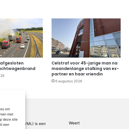
 afgesloten
Celstraf voor 45-jarige man na
achtwagenbrand
maandenlange stalking van ex-
partner en haar vriendin
026
6 augustus 2026
ies om
emmen met
p deze site
Weert
den-Limburg (VML) is een
it een