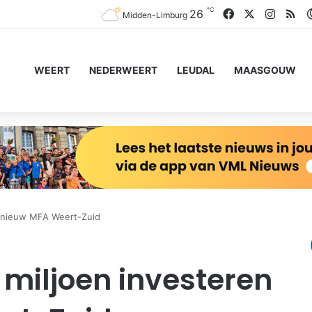
℃
Facebook
X
Instag
RS
26
Midden-Limburg
WEERT
NEDERWEERT
LEUDAL
MAASGOUW
n nieuw MFA Weert-Zuid
 miljoen investeren