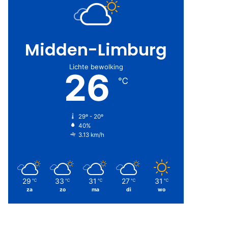
Midden-Limburg
Lichte bewolking
26
℃
29º - 20º
40%
3.13 km/h
29
33
31
27
31
℃
℃
℃
℃
℃
za
zo
ma
di
wo