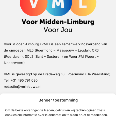
Voor Midden-Limburg (VML) is een samenwerkingsverband van
de omroepen ML5 (Roermond – Maasgouw – Leudal), OR6
(Roerdalen), SOL2 (Echt – Susteren) en WeertFM (Weert –
Nederweert)
VML is gevestigd op de Bredeweg 10, Roermond (De Weerstand)
Tel:
+31 495 791 030
redactie@vmlnieuws.nl
Beheer toestemming
Weert
Nederweert
Om de beste ervaringen te bieden, gebruiken wij technologieën zoals
cookies om informatie over je apparaat op te slaan en/of te raadplegen.