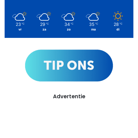
23
29
34
35
28
℃
℃
℃
℃
℃
vr
za
zo
ma
di
Advertentie