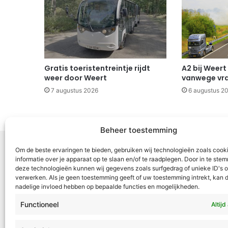
Gratis toeristentreintje rijdt
A2 bij Weert
weer door Weert
vanwege vr
7 augustus 2026
6 augustus 2
Beheer toestemming
Om de beste ervaringen te bieden, gebruiken wij technologieën zoals cook
informatie over je apparaat op te slaan en/of te raadplegen. Door in te st
deze technologieën kunnen wij gegevens zoals surfgedrag of unieke ID's o
Voor Mid
verwerken. Als je geen toestemming geeft of uw toestemming intrekt, kan d
nadelige invloed hebben op bepaalde functies en mogelijkheden.
samenwer
ML5 (Roe
Functioneel
Altijd
OR6 (Roer
en Weert