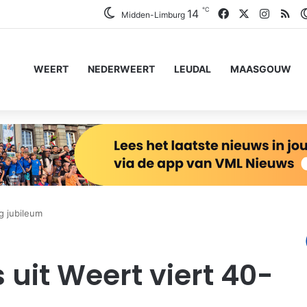
℃
Facebook
X
Instag
RS
14
Midden-Limburg
WEERT
NEDERWEERT
LEUDAL
MAASGOUW
g jubileum
uit Weert viert 40-