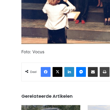
Foto: Vocus
Facebook
X
LinkedIn
Messenger
Deel via Email
Deel
Gerelateerde Artikelen