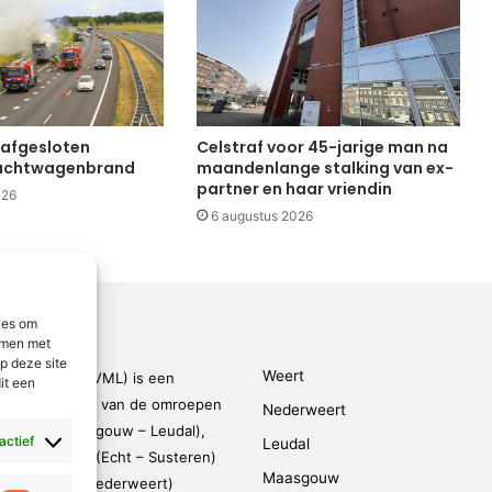
 afgesloten
Celstraf voor 45-jarige man na
achtwagenbrand
maandenlange stalking van ex-
partner en haar vriendin
026
6 augustus 2026
ies om
emmen met
p deze site
Weert
den-Limburg (VML) is een
it een
kingsverband van de omroepen
Nederweert
rmond – Maasgouw – Leudal),
 actief
Leudal
dalen), SOL2 (Echt – Susteren)
Maasgouw
FM (Weert – Nederweert)