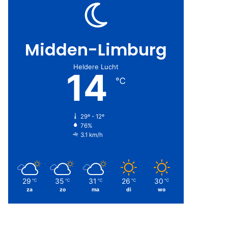
Midden-Limburg
Heldere Lucht
14
℃
29º - 12º
76%
3.1 km/h
29
35
31
26
30
℃
℃
℃
℃
℃
za
zo
ma
di
wo