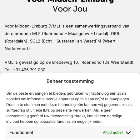
Voor Midden-Limburg (VML) is een samenwerkingsverband van
de omroepen ML5 (Roermond – Maasgouw – Leudal), OR6
(Roerdalen), SOL2 (Echt – Susteren) en WeertFM (Weert –
Nederweert)
VML is gevestigd op de Bredeweg 10, Roermond (De Weerstand)
Tel:
+31 495 791 030
redactie@vmlnieuws.nl
Beheer toestemming
Om de beste ervaringen te bieden, gebruiken wij technologieën zoals
Weert
cookies om informatie over je apparaat op te slaan en/of te raadplegen.
Nederweert
Door in te stemmen met deze technologieën kunnen wij gegevens zoals
surfgedrag of unieke ID's op deze site verwerken. Als je geen
Leudal
toestemming geeft of uw toestemming intrekt, kan dit een nadelige
invloed hebben op bepaalde functies en mogelijkheden.
Maasgouw
Functioneel
Echt-Susteren
Altijd actief