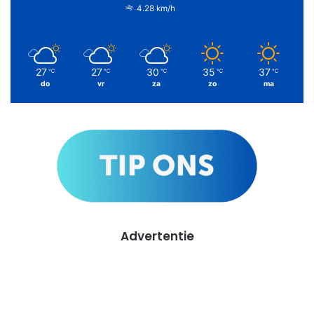
4.28 km/h
27
27
30
35
37
℃
℃
℃
℃
℃
do
vr
za
zo
ma
Advertentie