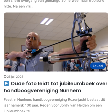
een snelle overgang van gematigd zomerweer naar tropische
hitte. Na een vrij…
Leudal
25 juli 2026
Oude foto leidt tot jubileumboek over
handboogvereniging Nunhem
Feest in Nunhem: handboogvereniging Rozenjacht bestaat dit
jaar namelijk 100 jaar. Reden voor Jordy van Helden om een
jubileumboek te…