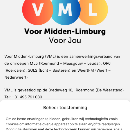
Voor Midden-Limburg (VML) is een samenwerkingsverband van
de omroepen ML5 (Roermond – Maasgouw – Leudal), OR6
(Roerdalen), SOL2 (Echt – Susteren) en WeertFM (Weert –
Nederweert)
VML is gevestigd op de Bredeweg 10, Roermond (De Weerstand)
Tel:
+31 495 791 030
redactie@vmlnieuws.nl
Beheer toestemming
Om de beste ervaringen te bieden, gebruiken wij technologieën zoals
Weert
cookies om informatie over je apparaat op te slaan en/of te raadplegen.
Nederweert
Door in te stemmen met deze technologieën kunnen wij gegevens zoals