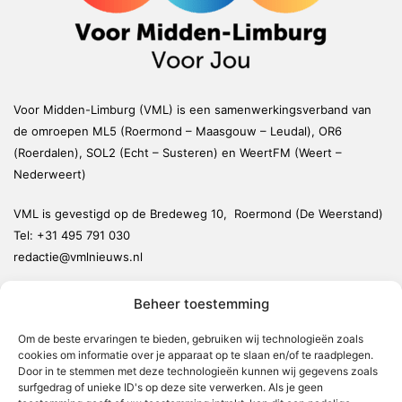
Voor Midden-Limburg (VML) is een samenwerkingsverband van
de omroepen ML5 (Roermond – Maasgouw – Leudal), OR6
(Roerdalen), SOL2 (Echt – Susteren) en WeertFM (Weert –
Nederweert)
VML is gevestigd op de Bredeweg 10, Roermond (De Weerstand)
Tel:
+31 495 791 030
redactie@vmlnieuws.nl
Beheer toestemming
Weert
Nederweert
Om de beste ervaringen te bieden, gebruiken wij technologieën zoals
cookies om informatie over je apparaat op te slaan en/of te raadplegen.
Leudal
Door in te stemmen met deze technologieën kunnen wij gegevens zoals
Maasgouw
surfgedrag of unieke ID's op deze site verwerken. Als je geen