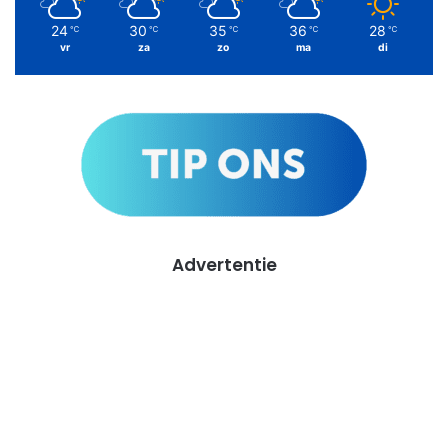
24
30
35
36
28
℃
℃
℃
℃
℃
vr
za
zo
ma
di
Advertentie