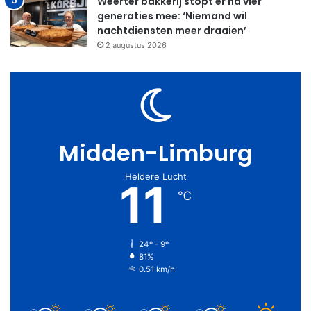
Weerter bakkerij stopt er na vier
generaties mee: ‘Niemand wil
nachtdiensten meer draaien’
2 augustus 2026
Midden-Limburg
Heldere Lucht
11
℃
24º - 9º
81%
0.51 km/h