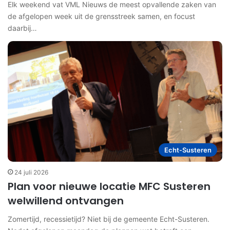
Elk weekend vat VML Nieuws de meest opvallende zaken van
de afgelopen week uit de grensstreek samen, en focust
daarbij…
Echt-Susteren
24 juli 2026
Plan voor nieuwe locatie MFC Susteren
welwillend ontvangen
Zomertijd, recessietijd? Niet bij de gemeente Echt-Susteren.