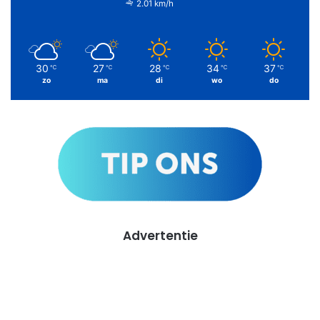
2.01 km/h
30
27
28
34
37
℃
℃
℃
℃
℃
zo
ma
di
wo
do
Advertentie