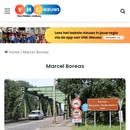
Menu
Zo
Home
/
Marcel Boreas
Marcel Boreas