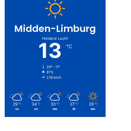
Midden-Limburg
Heldere Lucht
13
℃
29º - 11º
87%
2.18 km/h
29
34
30
27
29
℃
℃
℃
℃
℃
za
zo
ma
di
wo