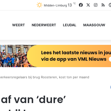
℃
Facebook
X
Instag
RS
13
Midden-Limburg
WEERT
NEDERWEERT
LEUDAL
MAASGOUW
’ verkeersregelaars bij brug Roosteren, kost ton per maand
 af van ‘dure’