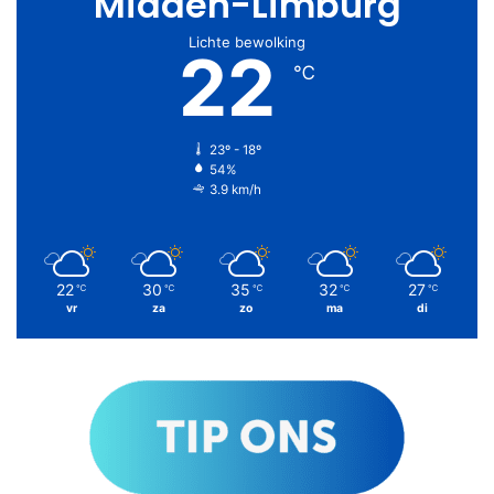
Midden-Limburg
Lichte bewolking
22
℃
23º - 18º
54%
3.9 km/h
22
30
35
32
27
℃
℃
℃
℃
℃
vr
za
zo
ma
di