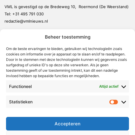
VML is gevestigd op de Bredeweg 10, Roermond (De Weerstand)
Tel:
+31 495 791 030
redactie@vmlnieuws.nl
Beheer toestemming
Weert
Nederweert
Om de beste ervaringen te bieden, gebruiken wij technologieën zoals
cookies om informatie over je apparaat op te slaan en/of te raadplegen.
Leudal
Door in te stemmen met deze technologieën kunnen wij gegevens zoals
Maasgouw
surfgedrag of unieke ID's op deze site verwerken. Als je geen
toestemming geeft of uw toestemming intrekt, kan dit een nadelige
Echt-Susteren
invloed hebben op bepaalde functies en mogelijkheden.
Roerdalen
Functioneel
Altijd actief
Roermond
Statistieken
Statistie
Over Voor Midden-Limburg
Radio & TV
Accepteren
Redactie