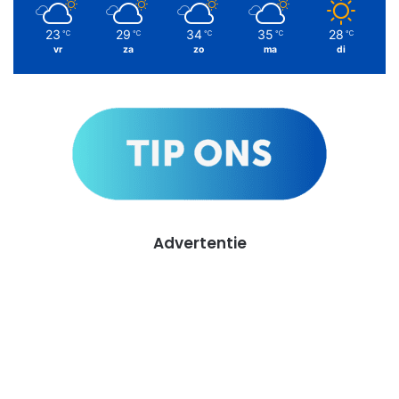
23
29
34
35
28
℃
℃
℃
℃
℃
vr
za
zo
ma
di
Advertentie