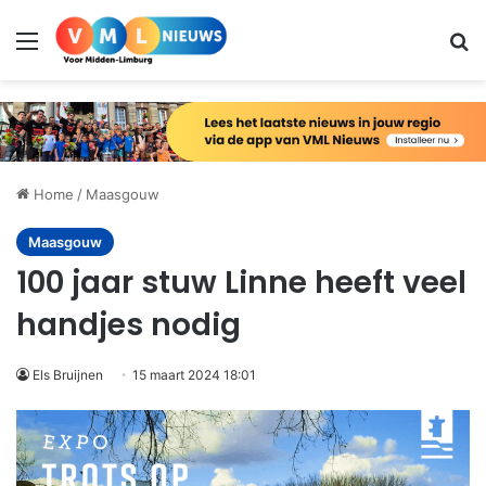
Menu
Zo
Home
/
Maasgouw
Maasgouw
100 jaar stuw Linne heeft veel
handjes nodig
Els Bruijnen
15 maart 2024 18:01