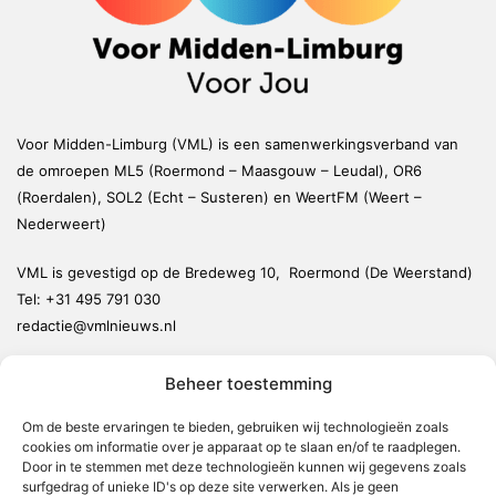
Voor Midden-Limburg (VML) is een samenwerkingsverband van
de omroepen ML5 (Roermond – Maasgouw – Leudal), OR6
(Roerdalen), SOL2 (Echt – Susteren) en WeertFM (Weert –
Nederweert)
VML is gevestigd op de Bredeweg 10, Roermond (De Weerstand)
Tel:
+31 495 791 030
redactie@vmlnieuws.nl
Beheer toestemming
Weert
Nederweert
Om de beste ervaringen te bieden, gebruiken wij technologieën zoals
cookies om informatie over je apparaat op te slaan en/of te raadplegen.
Leudal
Door in te stemmen met deze technologieën kunnen wij gegevens zoals
Maasgouw
surfgedrag of unieke ID's op deze site verwerken. Als je geen