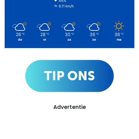
46%
6.11 km/h
26
28
30
36
36
℃
℃
℃
℃
℃
do
vr
za
zo
ma
Advertentie