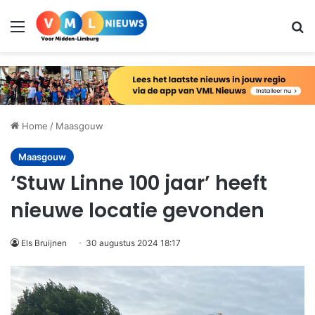
Menu
Zo
Home
/
Maasgouw
Maasgouw
‘Stuw Linne 100 jaar’ heeft
nieuwe locatie gevonden
Els Bruijnen
30 augustus 2024 18:17