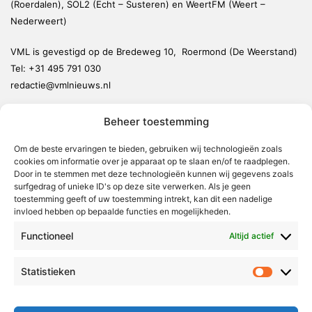
(Roerdalen), SOL2 (Echt – Susteren) en WeertFM (Weert –
Nederweert)
VML is gevestigd op de Bredeweg 10, Roermond (De Weerstand)
Tel:
+31 495 791 030
redactie@vmlnieuws.nl
Beheer toestemming
Weert
Nederweert
Om de beste ervaringen te bieden, gebruiken wij technologieën zoals
cookies om informatie over je apparaat op te slaan en/of te raadplegen.
Leudal
Door in te stemmen met deze technologieën kunnen wij gegevens zoals
Maasgouw
surfgedrag of unieke ID's op deze site verwerken. Als je geen
toestemming geeft of uw toestemming intrekt, kan dit een nadelige
Echt-Susteren
invloed hebben op bepaalde functies en mogelijkheden.
Roerdalen
Functioneel
Altijd actief
Roermond
Statistieken
Statistie
Over Voor Midden-Limburg
Radio & TV