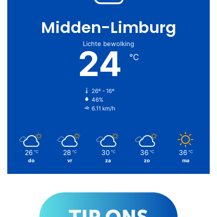
Midden-Limburg
Lichte bewolking
24
℃
26º - 16º
46%
6.11 km/h
26
28
30
36
36
℃
℃
℃
℃
℃
do
vr
za
zo
ma