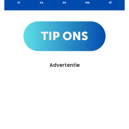
vr
za
zo
ma
di
Advertentie