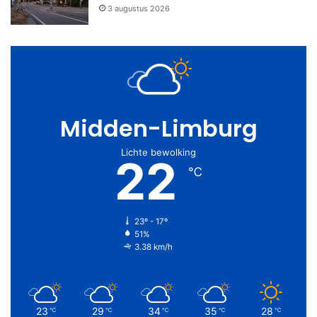
3 augustus 2026
Midden-Limburg
Lichte bewolking
22
℃
23º - 17º
51%
3.38 km/h
23
29
34
35
28
℃
℃
℃
℃
℃