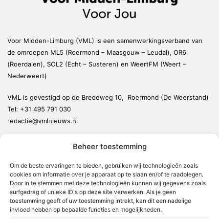
Voor Midden-Limburg (VML) is een samenwerkingsverband van
de omroepen ML5 (Roermond – Maasgouw – Leudal), OR6
(Roerdalen), SOL2 (Echt – Susteren) en WeertFM (Weert –
Nederweert)
VML is gevestigd op de Bredeweg 10, Roermond (De Weerstand)
Tel:
+31 495 791 030
redactie@vmlnieuws.nl
Beheer toestemming
Weert
Nederweert
Om de beste ervaringen te bieden, gebruiken wij technologieën zoals
cookies om informatie over je apparaat op te slaan en/of te raadplegen.
Leudal
Door in te stemmen met deze technologieën kunnen wij gegevens zoals
Maasgouw
surfgedrag of unieke ID's op deze site verwerken. Als je geen
toestemming geeft of uw toestemming intrekt, kan dit een nadelige
Echt-Susteren
invloed hebben op bepaalde functies en mogelijkheden.