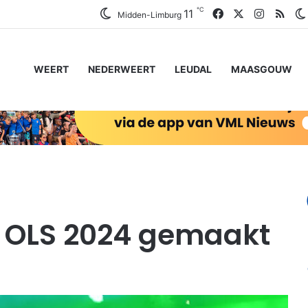
℃
Facebook
X
Instagr
RSS
11
Midden-Limburg
WEERT
NEDERWEERT
LEUDAL
MAASGOUW
r OLS 2024 gemaakt