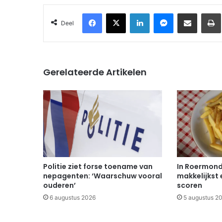
Facebook
X
LinkedIn
Messenger
Deel via Email
Deel
Gerelateerde Artikelen
Politie ziet forse toename van
In Roermond 
nepagenten: ‘Waarschuw vooral
makkelijkst 
ouderen’
scoren
6 augustus 2026
5 augustus 2