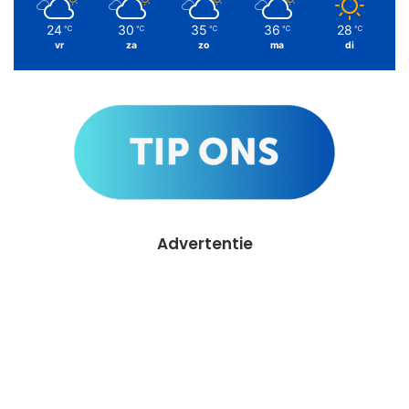
24
30
35
36
28
℃
℃
℃
℃
℃
vr
za
zo
ma
di
Advertentie