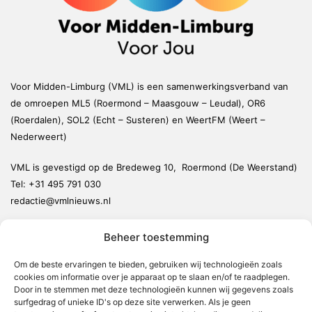
Voor Midden-Limburg (VML) is een samenwerkingsverband van
de omroepen ML5 (Roermond – Maasgouw – Leudal), OR6
(Roerdalen), SOL2 (Echt – Susteren) en WeertFM (Weert –
Nederweert)
VML is gevestigd op de Bredeweg 10, Roermond (De Weerstand)
Tel:
+31 495 791 030
redactie@vmlnieuws.nl
Beheer toestemming
Weert
Nederweert
Om de beste ervaringen te bieden, gebruiken wij technologieën zoals
cookies om informatie over je apparaat op te slaan en/of te raadplegen.
Leudal
Door in te stemmen met deze technologieën kunnen wij gegevens zoals
Maasgouw
surfgedrag of unieke ID's op deze site verwerken. Als je geen