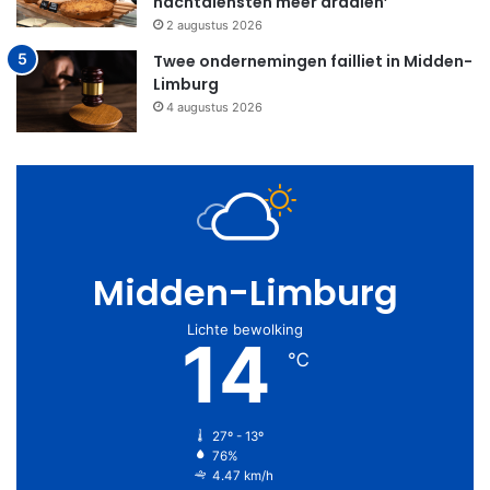
nachtdiensten meer draaien’
2 augustus 2026
Twee ondernemingen failliet in Midden-
Limburg
4 augustus 2026
Midden-Limburg
Lichte bewolking
14
℃
27º - 13º
76%
4.47 km/h