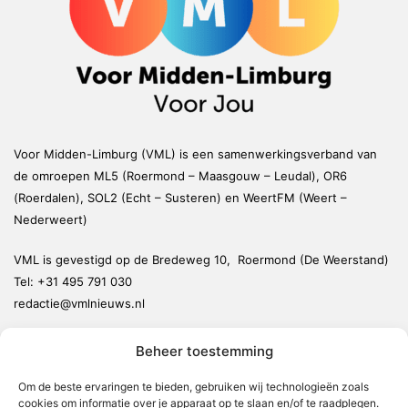
Voor Midden-Limburg (VML) is een samenwerkingsverband van
de omroepen ML5 (Roermond – Maasgouw – Leudal), OR6
(Roerdalen), SOL2 (Echt – Susteren) en WeertFM (Weert –
Nederweert)
VML is gevestigd op de Bredeweg 10, Roermond (De Weerstand)
Tel:
+31 495 791 030
redactie@vmlnieuws.nl
Beheer toestemming
Weert
Nederweert
Om de beste ervaringen te bieden, gebruiken wij technologieën zoals
cookies om informatie over je apparaat op te slaan en/of te raadplegen.
Leudal