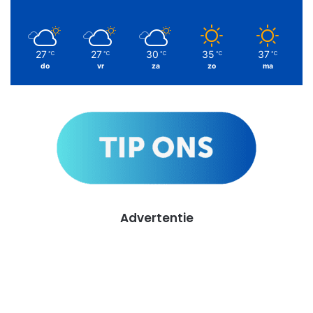
27
27
30
35
37
℃
℃
℃
℃
℃
do
vr
za
zo
ma
Advertentie