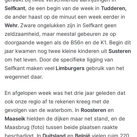
Selfkant
, de een begin van de week in
Tudderen,
de ander haast op de minuut een week eerder in
Wehr.
Zware ongelukken zijn in Selfkant geen
zeldzaamheid, maar meestal gebeuren ze op
doorgaande wegen als de B56n en de K1. Begin dit
jaar kwamen nog twee kleine kinderen uit
Susteren
om het leven. Door de specifieke ligging van
Selfkant maken veel
Limburgers
gebruik van het
wegennet daar.
En afgelopen week was het drie jaar geleden dat
ook onze regio af te rekenen kreeg met de
gevolgen van de waterbom. In
Roosteren
en
Maaseik
hielden de dijken maar net stand, en de
Maasbrug (foto) tussen beide plaatsen raakte
beschadigd. In
Duitsland
en
België
vielen ruim 220