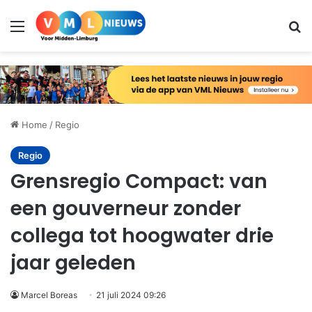
Menu
Zo
Home
/
Regio
Regio
Grensregio Compact: van
een gouverneur zonder
collega tot hoogwater drie
jaar geleden
Marcel Boreas
21 juli 2024 09:26