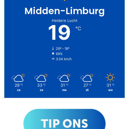
Midden-Limburg
Heldere Lucht
19
℃
29º - 18º
69%
3.04 km/h
29
33
31
27
31
℃
℃
℃
℃
℃
za
zo
ma
di
wo