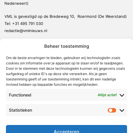
Nederweert)
VML is gevestigd op de Bredeweg 10, Roermond (De Weerstand)
Tel:
+31 495 791 030
redactie@vmlnieuws.nl
Beheer toestemming
Weert
Nederweert
Om de beste ervaringen te bieden, gebruiken wij technologieën zoals
cookies om informatie over je apparaat op te slaan en/of te raadplegen.
Leudal
Door in te stemmen met deze technologieën kunnen wij gegevens zoals
Maasgouw
surfgedrag of unieke ID's op deze site verwerken. Als je geen
toestemming geeft of uw toestemming intrekt, kan dit een nadelige
Echt-Susteren
invloed hebben op bepaalde functies en mogelijkheden.
Roerdalen
Functioneel
Altijd actief
Roermond
Statistieken
Statistie
Over Voor Midden-Limburg
Radio & TV
Accepteren