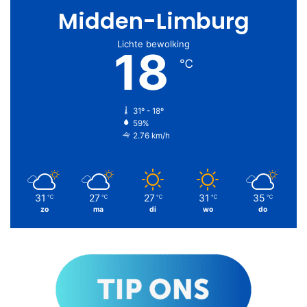
Midden-Limburg
Lichte bewolking
18
℃
31º - 18º
59%
2.76 km/h
31
27
27
31
35
℃
℃
℃
℃
℃
zo
ma
di
wo
do