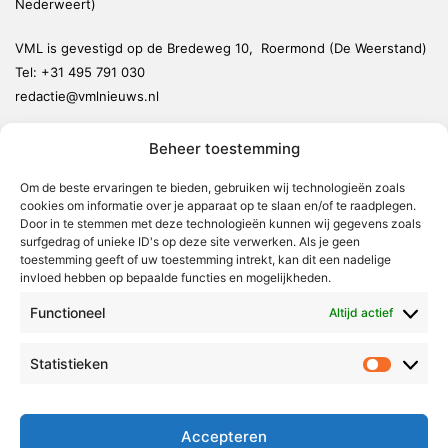
Nederweert)
VML is gevestigd op de Bredeweg 10, Roermond (De Weerstand)
Tel:
+31 495 791 030
redactie@vmlnieuws.nl
Beheer toestemming
Weert
Nederweert
Om de beste ervaringen te bieden, gebruiken wij technologieën zoals
cookies om informatie over je apparaat op te slaan en/of te raadplegen.
Leudal
Door in te stemmen met deze technologieën kunnen wij gegevens zoals
Maasgouw
surfgedrag of unieke ID's op deze site verwerken. Als je geen
toestemming geeft of uw toestemming intrekt, kan dit een nadelige
Echt-Susteren
invloed hebben op bepaalde functies en mogelijkheden.
Roerdalen
Functioneel
Altijd actief
Roermond
Statistieken
Statistie
Over Voor Midden-Limburg
Radio & TV
Accepteren
Redactie