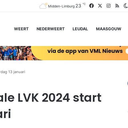
℃
Facebook
X
Instagr
RSS
23
Midden-Limburg
WEERT
NEDERWEERT
LEUDAL
MAASGOUW
rdag 13 januari
le LVK 2024 start
ri