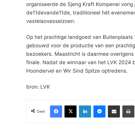
organiseerde de Sjeng Kraft Kompenei vorig j
de11devande11de, traditioneel hét evenement
vastelaovesseizoen.
Op het prachtige landgoed van Buitenplaats V
gebouwd voor de productie van een prachtige
bezoekers. Maastricht is daarmee overigens 
finale. Nadat de winnaar van het LVK 2024 
Hoondervel en Wir Sind Spitze optredens.
bron: LVK
Facebook
X
LinkedIn
Messenger
Deel via Email
Deel