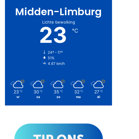
Midden-Limburg
Lichte bewolking
23
℃
24º - 17º
51%
4.67 km/h
23
30
35
32
27
℃
℃
℃
℃
℃
vr
za
zo
ma
di