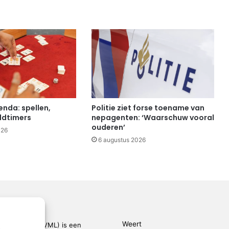
da: spellen,
Politie ziet forse toename van
oldtimers
nepagenten: ‘Waarschuw vooral
ouderen’
026
6 augustus 2026
Weert
den-Limburg (VML) is een