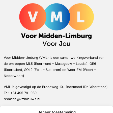
Voor Midden-Limburg (VML) is een samenwerkingsverband van
de omroepen ML5 (Roermond – Maasgouw – Leudal), OR6
(Roerdalen), SOL2 (Echt – Susteren) en WeertFM (Weert –
Nederweert)
VML is gevestigd op de Bredeweg 10, Roermond (De Weerstand)
Tel:
+31 495 791 030
redactie@vmlnieuws.nl
Beheer toestemming
Weert