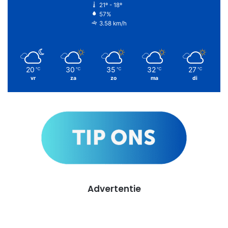
21º - 18º
57%
3.58 km/h
20
30
35
32
27
℃
℃
℃
℃
℃
vr
za
zo
ma
di
Advertentie