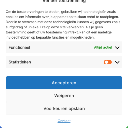
Beheer toestemming
mogen stemmen een kaartje.
Om de beste ervaringen te bieden, gebruiken wij technologieën zoals
cookies om informatie over je apparaat op te slaan en/of te raadplegen.
Door in te stemmen met deze technologieën kunnen wij gegevens zoals
surfgedrag of unieke ID's op deze site verwerken. Als je geen
toestemming geeft of uw toestemming intrekt, kan dit een nadelige
invloed hebben op bepaalde functies en mogelijkheden.
Functioneel
Altijd actief
Statistieken
Statistie
15:23
Bijna kwart van kiezers in
18-03-2026
Roermond heeft gestemd
Accepteren
Bijna een kwart van de kiezers in de
Weigeren
gemeente Roermond heeft zijn of haar
stem al laten gelden. De opkomst om
Voorkeuren opslaan
15.00 uur lag op 24,61 procent. Dat is
bijna hetzelfde als vier jaar geleden bij
Contact
Facebook
X
WhatsApp