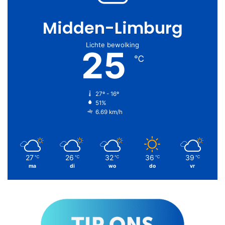
Midden-Limburg
Lichte bewolking
25
℃
27º - 16º
51%
6.69 km/h
27
26
32
36
39
℃
℃
℃
℃
℃
ma
di
wo
do
vr