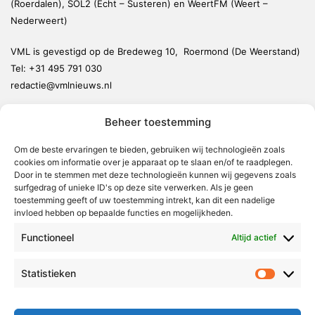
(Roerdalen), SOL2 (Echt – Susteren) en WeertFM (Weert –
Nederweert)
VML is gevestigd op de Bredeweg 10, Roermond (De Weerstand)
Tel:
+31 495 791 030
redactie@vmlnieuws.nl
Beheer toestemming
Weert
Nederweert
Om de beste ervaringen te bieden, gebruiken wij technologieën zoals
cookies om informatie over je apparaat op te slaan en/of te raadplegen.
Leudal
Door in te stemmen met deze technologieën kunnen wij gegevens zoals
Maasgouw
surfgedrag of unieke ID's op deze site verwerken. Als je geen
toestemming geeft of uw toestemming intrekt, kan dit een nadelige
Echt-Susteren
invloed hebben op bepaalde functies en mogelijkheden.
Roerdalen
Functioneel
Altijd actief
Roermond
Statistieken
Statistie
Over Voor Midden-Limburg
Radio & TV