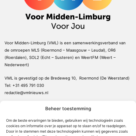
Voor Midden-Limburg (VML) is een samenwerkingsverband van
de omroepen ML5 (Roermond – Maasgouw – Leudal), OR6
(Roerdalen), SOL2 (Echt – Susteren) en WeertFM (Weert –
Nederweert)
VML is gevestigd op de Bredeweg 10, Roermond (De Weerstand)
Tel:
+31 495 791 030
redactie@vmlnieuws.nl
Beheer toestemming
Weert
Nederweert
Om de beste ervaringen te bieden, gebruiken wij technologieën zoals
cookies om informatie over je apparaat op te slaan en/of te raadplegen.
Leudal
Door in te stemmen met deze technologieën kunnen wij gegevens zoals