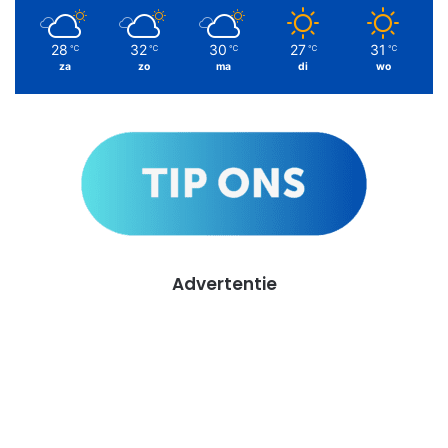
28
32
30
27
31
℃
℃
℃
℃
℃
za
zo
ma
di
wo
Advertentie