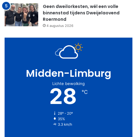
Geen dweilorkesten, wél een volle
binnenstad tijdens Dweijelaovend
Roermond
4 augustus 2026
Midden-Limburg
Lichte bewolking
28
℃
28º - 20º
35%
3.3 km/h