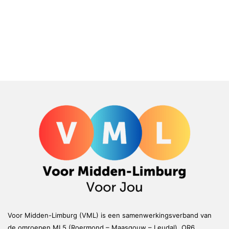
Voor Midden-Limburg (VML) is een samenwerkingsverband van
de omroepen ML5 (Roermond – Maasgouw – Leudal), OR6