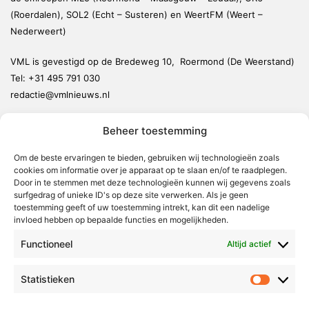
(Roerdalen), SOL2 (Echt – Susteren) en WeertFM (Weert –
Nederweert)
VML is gevestigd op de Bredeweg 10, Roermond (De Weerstand)
Tel:
+31 495 791 030
redactie@vmlnieuws.nl
Beheer toestemming
Weert
Nederweert
Om de beste ervaringen te bieden, gebruiken wij technologieën zoals
cookies om informatie over je apparaat op te slaan en/of te raadplegen.
Leudal
Door in te stemmen met deze technologieën kunnen wij gegevens zoals
Maasgouw
surfgedrag of unieke ID's op deze site verwerken. Als je geen
toestemming geeft of uw toestemming intrekt, kan dit een nadelige
Echt-Susteren
invloed hebben op bepaalde functies en mogelijkheden.
Roerdalen
Functioneel
Altijd actief
Roermond
Statistieken
Statistie
Over Voor Midden-Limburg