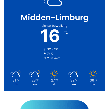
Midden-Limburg
Lichte bewolking
16
℃
31º - 15º
74%
2.98 km/h
31
28
27
32
36
℃
℃
℃
℃
℃
zo
ma
di
wo
do