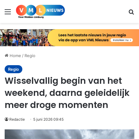
Menu
Zo
Home
/
Regio
Regio
Wisselvallig begin van het
weekend, daarna geleidelijk
meer droge momenten
Redactie
5 juni 2026 09:45