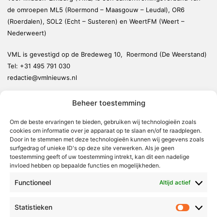
de omroepen ML5 (Roermond – Maasgouw – Leudal), OR6
(Roerdalen), SOL2 (Echt – Susteren) en WeertFM (Weert –
Nederweert)
VML is gevestigd op de Bredeweg 10, Roermond (De Weerstand)
Tel:
+31 495 791 030
redactie@vmlnieuws.nl
Beheer toestemming
Weert
Nederweert
Om de beste ervaringen te bieden, gebruiken wij technologieën zoals
cookies om informatie over je apparaat op te slaan en/of te raadplegen.
Leudal
Door in te stemmen met deze technologieën kunnen wij gegevens zoals
Maasgouw
surfgedrag of unieke ID's op deze site verwerken. Als je geen
toestemming geeft of uw toestemming intrekt, kan dit een nadelige
Echt-Susteren
invloed hebben op bepaalde functies en mogelijkheden.
Roerdalen
Functioneel
Altijd actief
Roermond
Statistieken
Statistie