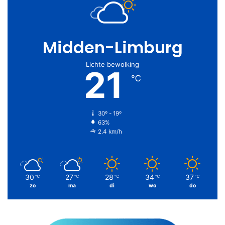
Midden-Limburg
Lichte bewolking
21
℃
30º - 19º
63%
2.4 km/h
30
27
28
34
37
℃
℃
℃
℃
℃
zo
ma
di
wo
do