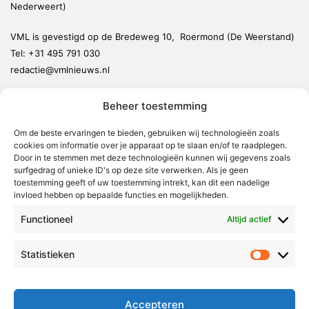
Nederweert)
VML is gevestigd op de Bredeweg 10, Roermond (De Weerstand)
Tel:
+31 495 791 030
redactie@vmlnieuws.nl
Beheer toestemming
Weert
Nederweert
Om de beste ervaringen te bieden, gebruiken wij technologieën zoals
cookies om informatie over je apparaat op te slaan en/of te raadplegen.
Leudal
Door in te stemmen met deze technologieën kunnen wij gegevens zoals
Maasgouw
surfgedrag of unieke ID's op deze site verwerken. Als je geen
toestemming geeft of uw toestemming intrekt, kan dit een nadelige
Echt-Susteren
invloed hebben op bepaalde functies en mogelijkheden.
Roerdalen
Functioneel
Altijd actief
Roermond
Statistieken
Statistie
Over Voor Midden-Limburg
Radio & TV
Accepteren