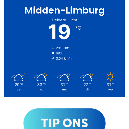
Midden-Limburg
Heldere Lucht
19
℃
29º - 18º
69%
3.04 km/h
29
33
31
27
31
℃
℃
℃
℃
℃
za
zo
ma
di
wo