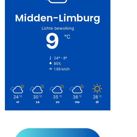
Midden-Limburg
Lichte bewolking
9
℃
24º - 8º
85%
1.69 km/h
24
30
35
36
28
℃
℃
℃
℃
℃
vr
za
zo
ma
di