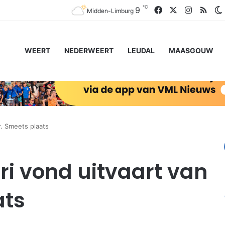
℃
Facebook
X
Instagra
RSS
9
Midden-Limburg
WEERT
NEDERWEERT
LEUDAL
MAASGOUW
r. Smeets plaats
ri vond uitvaart van
ats