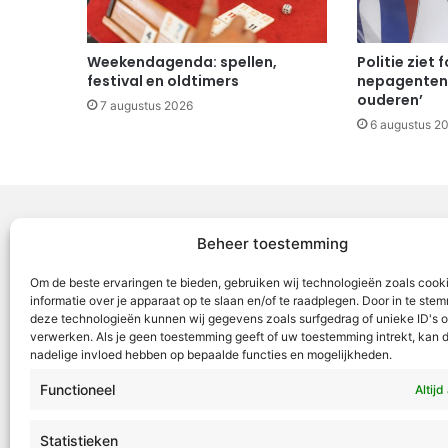
Weekendagenda: spellen,
Politie ziet
festival en oldtimers
nepagenten
ouderen’
7 augustus 2026
6 augustus 2
Beheer toestemming
Voor Mid
Om de beste ervaringen te bieden, gebruiken wij technologieën zoals cook
samenwer
informatie over je apparaat op te slaan en/of te raadplegen. Door in te st
deze technologieën kunnen wij gegevens zoals surfgedrag of unieke ID's o
ML5 (Roe
verwerken. Als je geen toestemming geeft of uw toestemming intrekt, kan d
OR6 (Roer
nadelige invloed hebben op bepaalde functies en mogelijkheden.
en Weert
Functioneel
Altijd
VML is g
Roermond
Statistieken