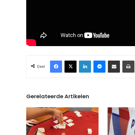
Facebook
X
LinkedIn
Messenger
Deel via Email
Deel
Gerelateerde Artikelen