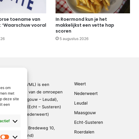
 forse toename van
In Roermond kun je het
: ‘Waarschuw vooral
makkelijkst een vette hap
scoren
026
5 augustus 2026
Weert
den-Limburg (VML) is een
ies om
kingsverband van de omroepen
emmen met
Nederweert
p deze site
rmond – Maasgouw – Leudal),
Leudal
it een
dalen), SOL2 (Echt – Susteren)
Maasgouw
FM (Weert – Nederweert)
 actief
Echt-Susteren
evestigd op de Bredeweg 10,
Roerdalen
 (De Weerstand)