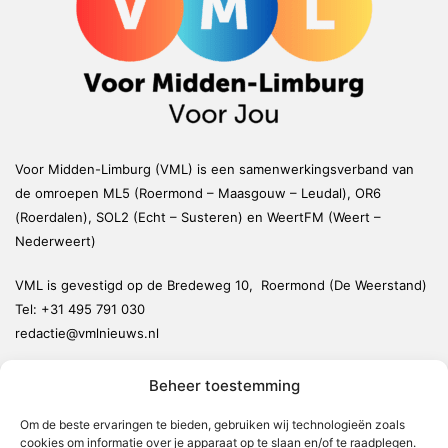
Voor Midden-Limburg (VML) is een samenwerkingsverband van
de omroepen ML5 (Roermond – Maasgouw – Leudal), OR6
(Roerdalen), SOL2 (Echt – Susteren) en WeertFM (Weert –
Nederweert)
VML is gevestigd op de Bredeweg 10, Roermond (De Weerstand)
Tel:
+31 495 791 030
redactie@vmlnieuws.nl
Beheer toestemming
Weert
Nederweert
Om de beste ervaringen te bieden, gebruiken wij technologieën zoals
cookies om informatie over je apparaat op te slaan en/of te raadplegen.
Leudal