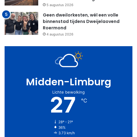
5 augustus 2026
Geen dweilorkesten, wél een volle
binnenstad tijdens Dweijelaovend
Roermond
4 augustus 2026
Midden-Limburg
Lichte bewolking
27
℃
28º - 21º
36%
3.73 km/h