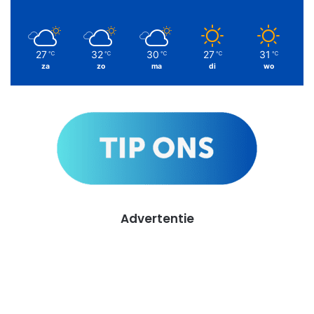
27
32
30
27
31
℃
℃
℃
℃
℃
za
zo
ma
di
wo
Advertentie