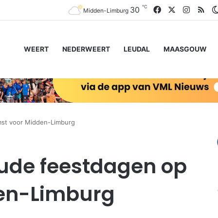
℃
Facebook
X
Instagr
RS
30
Midden-Limburg
WEERT
NEDERWEERT
LEUDAL
MAASGOUW
mst voor Midden-Limburg
ude feestdagen op
en-Limburg