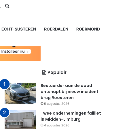
am
S
Switch skin
Zoeken naar...
ECHT-SUSTEREN
ROERDALEN
ROERMOND
Populair
Bestuurder aan de dood
ontsnapt bij nieuw incident
brug Roosteren
5 augustus 2026
Twee ondernemingen failliet
in Midden-Limburg
4 augustus 2026