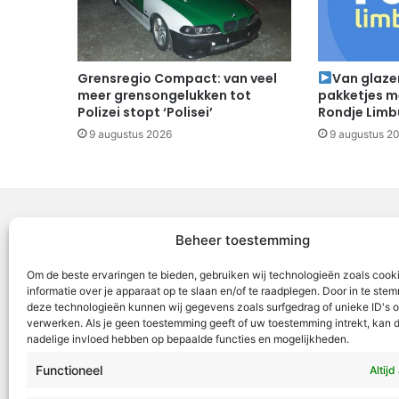
Grensregio Compact: van veel
Van glaze
meer grensongelukken tot
pakketjes me
Polizei stopt ‘Polisei’
Rondje Limb
9 augustus 2026
9 augustus 2
Beheer toestemming
Voor Mid
Om de beste ervaringen te bieden, gebruiken wij technologieën zoals cook
samenwer
informatie over je apparaat op te slaan en/of te raadplegen. Door in te st
deze technologieën kunnen wij gegevens zoals surfgedrag of unieke ID's o
ML5 (Roe
verwerken. Als je geen toestemming geeft of uw toestemming intrekt, kan d
OR6 (Roer
nadelige invloed hebben op bepaalde functies en mogelijkheden.
en Weert
Functioneel
Altijd
VML is g