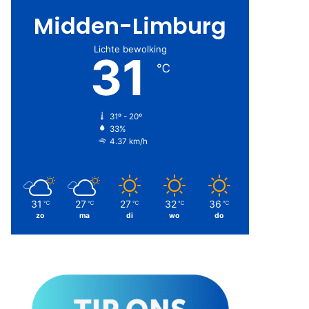
Midden-Limburg
Lichte bewolking
31
℃
31º - 20º
33%
4.37 km/h
31
27
27
32
36
℃
℃
℃
℃
℃
zo
ma
di
wo
do