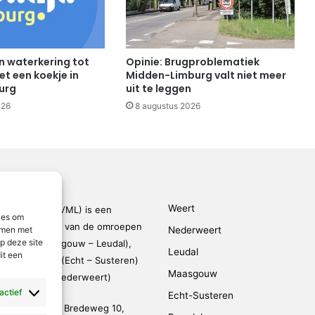
n waterkering tot
Opinie: Brugproblematiek
t een koekje in
Midden-Limburg valt niet meer
urg
uit te leggen
026
8 augustus 2026
Weert
den-Limburg (VML) is een
ies om
kingsverband van de omroepen
Nederweert
emmen met
p deze site
rmond – Maasgouw – Leudal),
Leudal
it een
dalen), SOL2 (Echt – Susteren)
Maasgouw
FM (Weert – Nederweert)
 actief
Echt-Susteren
evestigd op de Bredeweg 10,