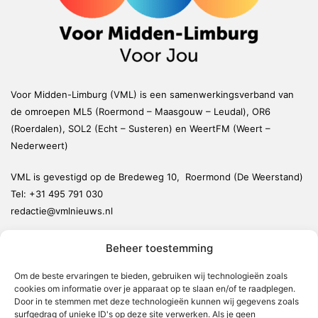
Voor Midden-Limburg (VML) is een samenwerkingsverband van
de omroepen ML5 (Roermond – Maasgouw – Leudal), OR6
(Roerdalen), SOL2 (Echt – Susteren) en WeertFM (Weert –
Nederweert)
VML is gevestigd op de Bredeweg 10, Roermond (De Weerstand)
Tel:
+31 495 791 030
redactie@vmlnieuws.nl
Beheer toestemming
Weert
Nederweert
Om de beste ervaringen te bieden, gebruiken wij technologieën zoals
cookies om informatie over je apparaat op te slaan en/of te raadplegen.
Leudal
Door in te stemmen met deze technologieën kunnen wij gegevens zoals
Maasgouw
surfgedrag of unieke ID's op deze site verwerken. Als je geen