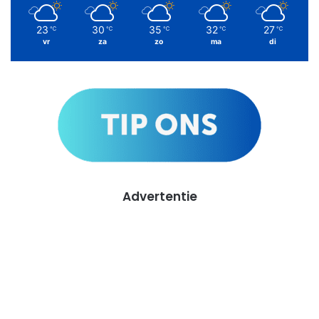
23
30
35
32
27
℃
℃
℃
℃
℃
vr
za
zo
ma
di
Advertentie