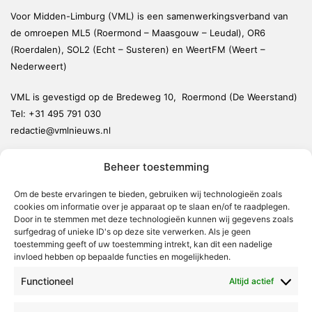
Voor Midden-Limburg (VML) is een samenwerkingsverband van
de omroepen ML5 (Roermond – Maasgouw – Leudal), OR6
(Roerdalen), SOL2 (Echt – Susteren) en WeertFM (Weert –
Nederweert)
VML is gevestigd op de Bredeweg 10, Roermond (De Weerstand)
Tel:
+31 495 791 030
redactie@vmlnieuws.nl
Beheer toestemming
Weert
Nederweert
Om de beste ervaringen te bieden, gebruiken wij technologieën zoals
cookies om informatie over je apparaat op te slaan en/of te raadplegen.
Leudal
Door in te stemmen met deze technologieën kunnen wij gegevens zoals
Maasgouw
surfgedrag of unieke ID's op deze site verwerken. Als je geen
toestemming geeft of uw toestemming intrekt, kan dit een nadelige
Echt-Susteren
invloed hebben op bepaalde functies en mogelijkheden.
Roerdalen
Functioneel
Altijd actief
Roermond