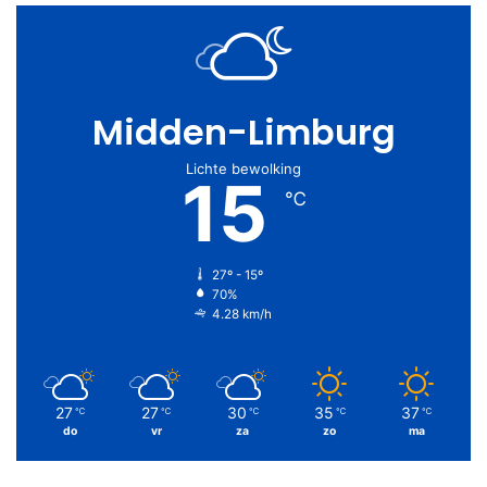
Midden-Limburg
Lichte bewolking
15
℃
27º - 15º
70%
4.28 km/h
27
27
30
35
37
℃
℃
℃
℃
℃
do
vr
za
zo
ma