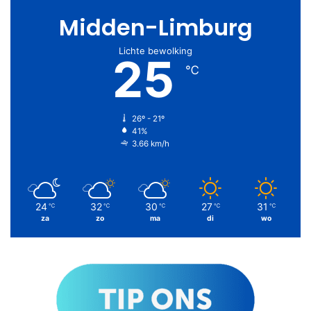
Midden-Limburg
Lichte bewolking
25
℃
26º - 21º
41%
3.66 km/h
24
32
30
27
31
℃
℃
℃
℃
℃
za
zo
ma
di
wo