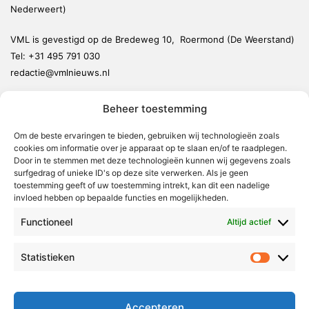
Nederweert)
VML is gevestigd op de Bredeweg 10, Roermond (De Weerstand)
Tel:
+31 495 791 030
redactie@vmlnieuws.nl
Beheer toestemming
Weert
Nederweert
Om de beste ervaringen te bieden, gebruiken wij technologieën zoals
cookies om informatie over je apparaat op te slaan en/of te raadplegen.
Leudal
Door in te stemmen met deze technologieën kunnen wij gegevens zoals
Maasgouw
surfgedrag of unieke ID's op deze site verwerken. Als je geen
toestemming geeft of uw toestemming intrekt, kan dit een nadelige
Echt-Susteren
invloed hebben op bepaalde functies en mogelijkheden.
Roerdalen
Functioneel
Altijd actief
Roermond
Statistieken
Statistie
Over Voor Midden-Limburg
Radio & TV
Accepteren